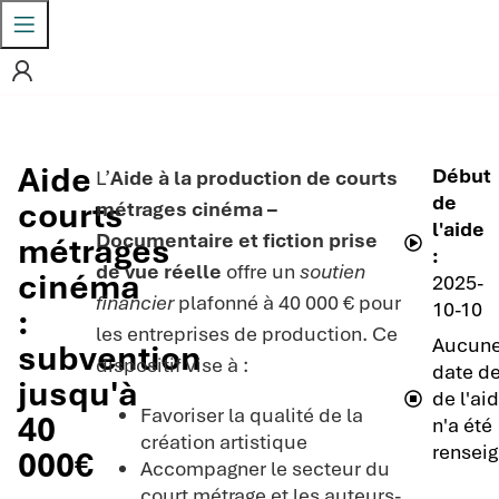
Aide
Début
L’
Aide à la production de courts
de
courts
métrages cinéma –
l'aide
Documentaire et fiction prise
métrages
:
de vue réelle
offre un
soutien
cinéma
2025-
financier
plafonné à 40 000 € pour
10-10
:
les entreprises de production. Ce
Aucun
subvention
dispositif vise à :
date de
jusqu'à
de l'ai
Favoriser la qualité de la
40
n'a été
création artistique
renseig
000€
Accompagner le secteur du
court métrage et les auteurs-