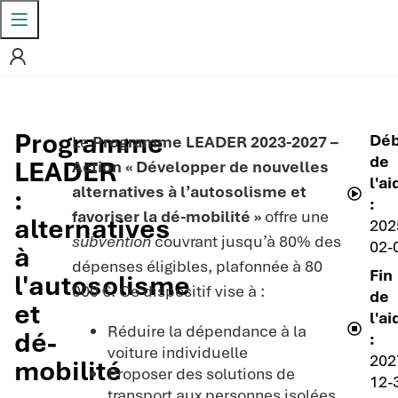
Programme
Déb
Le
Programme LEADER 2023-2027 –
de
LEADER
Action « Développer de nouvelles
l'ai
alternatives à l’autosolisme et
:
:
favoriser la dé-mobilité »
offre une
alternatives
202
subvention
couvrant jusqu’à 80% des
02-
à
dépenses éligibles, plafonnée à 80
Fin
l'autosolisme
000 €. Ce dispositif vise à :
de
et
l'ai
Réduire la dépendance à la
dé-
:
voiture individuelle
202
mobilité
Proposer des solutions de
12-
transport aux personnes isolées