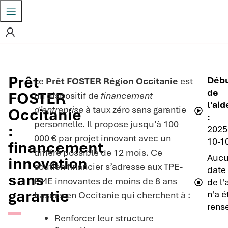
Prêt
Déb
Le
Prêt FOSTER Région Occitanie
est
de
FOSTER
un dispositif de
financement
l'aid
d’entreprise
à taux zéro sans garantie
Occitanie
:
personnelle. Il propose jusqu’à 100
:
2025
000 € par projet innovant avec un
10-1
financement
différé possible de 12 mois. Ce
Auc
innovation
soutien financier s’adresse aux TPE-
date 
sans
PME innovantes de moins de 8 ans
de l'
garantie
n'a é
basées en Occitanie qui cherchent à :
rens
Renforcer leur structure