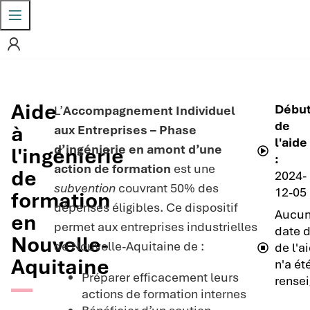
Aide
Débu
L’
Accompagnement Individuel
de
à
aux Entreprises – Phase
l'aide
d’ingénierie en amont d’une
l'ingénierie
:
action de formation
est une
de
2024-
subvention
couvrant 50% des
12-05
formation
dépenses éligibles. Ce dispositif
Aucu
en
permet aux entreprises industrielles
date d
Nouvelle-
de Nouvelle-Aquitaine de :
de l'a
Aquitaine
n'a ét
Préparer efficacement leurs
rensei
actions de formation internes