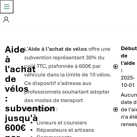
Aide
Début
L’
Aide à l’achat de vélos
offre une
de
à
subvention
représentant 30% du
l'aide
coût TTC, plafonnée à 600€ par
l'achat
:
véhicule dans la limite de 10 vélos.
de
2025-
Ce dispositif s’adresse aux
10-01
vélos
professionnels souhaitant adopter
Aucun
:
des modes de transport
date d
subvention
écologiques :
de l'a
jusqu'à
n'a ét
Livreurs et coursiers
rensei
600€
Réparateurs et artisans