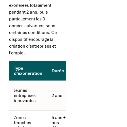
exonérées totalement
pendant 2 ans, puis
partiellement les 3
années suivantes, sous
certaines conditions. Ce
dispositif encourage la
création d’entreprises et
l’emploi.
Type
Conditions
Durée
d’exonération
principales
Moins de 8
Jeunes
ans,
entreprises
2 ans
dépenses de
innovantes
R&D
Zones
5 ans + 3
Implantation
franches
ans
en ZFU,