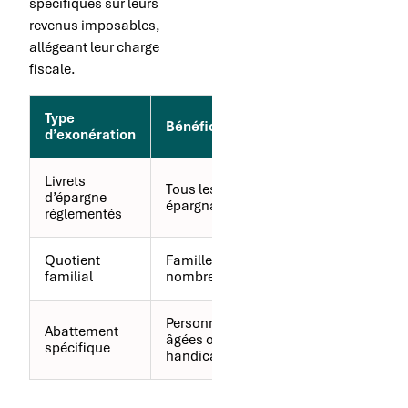
spécifiques sur leurs
revenus imposables,
allégeant leur charge
fiscale.
Type
Bénéficiaires
Avantage fiscal
d’exonération
Livrets
Exonération
Tous les
d’épargne
totale des
épargnants
réglementés
intérêts
Quotient
Familles
Parts fiscales
familial
nombreuses
supplémentaires
Personnes
Réduction du
Abattement
âgées ou
revenu
spécifique
handicapées
imposable