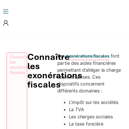
Connaître
Les
font
exonérations fiscales
Connaître
les
partie des
aides financières
les
exonérations
permettant d’alléger la charge
fiscales
exonérations
des entreprises. Ces
fiscales
dispositifs concernent
différents domaines :
L’impôt sur les sociétés
La TVA
Les charges sociales
La taxe foncière