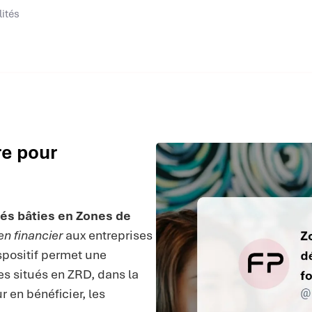
lités
re pour
tés bâties en Zones de
en financier
aux entreprises
spositif permet une
s situés en ZRD, dans la
r en bénéficier, les