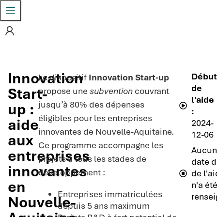
Innovation
Débu
Le dispositif
Innovation Start-up
de
Start-
propose une
subvention
couvrant
l'aide
jusqu’à 80% des dépenses
up :
:
éligibles pour les entreprises
aide
2024-
innovantes de Nouvelle-Aquitaine.
12-06
aux
Ce programme accompagne les
Aucun
entreprises
projets à tous les stades de
date d
innovantes
développement :
de l'a
en
n'a ét
Entreprises immatriculées
rensei
Nouvelle-
depuis 5 ans maximum