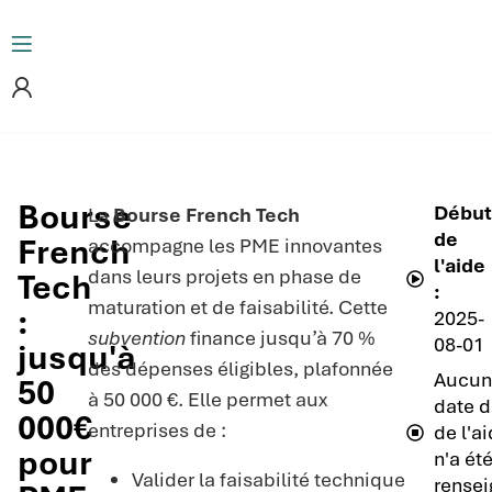
Bourse
Début
La
Bourse French Tech
de
French
accompagne les PME innovantes
l'aide
dans leurs projets en phase de
Tech
:
maturation et de faisabilité. Cette
:
2025-
subvention
finance jusqu’à 70 %
08-01
jusqu'à
des dépenses éligibles, plafonnée
Aucun
50
à 50 000 €. Elle permet aux
date d
000€
entreprises de :
de l'a
pour
n'a ét
Valider la faisabilité technique
rensei