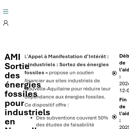
AMI
Déb
L’
Appel à Manifestation d’Intérêt :
de
Sortie
« Industriels : Sortez des énergies
l'ai
fossiles »
propose un
soutien
des
:
financier
aux sites industriels de
énergies
202
Nouvelle-Aquitaine pour réduire leur
12-
fossiles
dépendance aux énergies fossiles.
Fin
pour
Ce dispositif offre :
de
industriels
l'ai
Des subventions couvrant 50%
en
:
des études de faisabilité
202