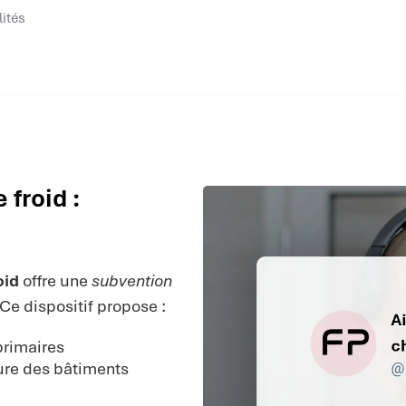
lités
 froid :
oid
offre une
subvention
Ce dispositif propose :
primaires
ure des bâtiments