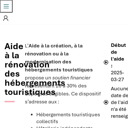
Aide
Début
L’
Aide à la création, à la
de
à la
rénovation ou à la
l'aide
modernisation des
rénovation
:
hébergements touristiques
des
2025-
propose un
soutien financier
03-27
hébergements
représentant 20 à 30% des
Aucun
touristiques
dépenses éligibles. Ce dispositif
date de
s’adresse aux :
de l'ai
n'a été
Hébergements touristiques
renseig
collectifs