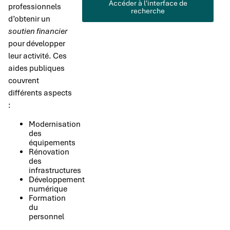
Accéder à l'interface de
professionnels
recherche
d’obtenir un
soutien financier
pour développer
leur activité. Ces
aides publiques
couvrent
différents aspects
:
Modernisation
des
équipements
Rénovation
des
infrastructures
Développement
numérique
Formation
du
personnel