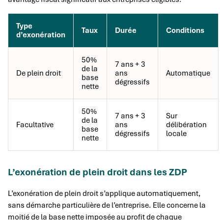
Type
Taux
Durée
Conditions
d’exonération
50%
7 ans + 3
de la
De plein droit
ans
Automatique
base
dégressifs
nette
50%
7 ans + 3
Sur
de la
Facultative
ans
délibération
base
dégressifs
locale
nette
L’exonération de plein droit dans les ZDP
L’exonération de plein droit s’applique automatiquement,
sans démarche particulière de l’entreprise. Elle concerne la
moitié de la base nette imposée au profit de chaque