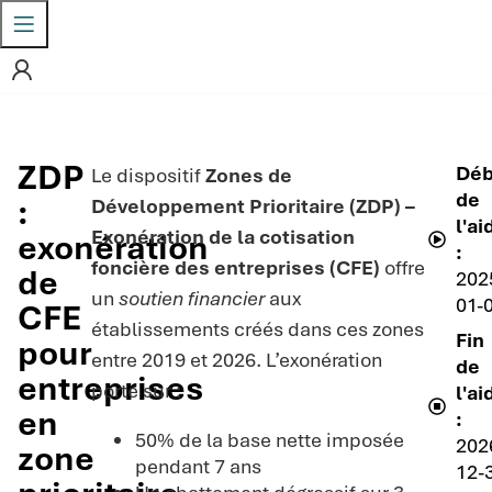
ZDP
Déb
Le dispositif
Zones de
de
:
Développement Prioritaire (ZDP) –
l'ai
Exonération de la cotisation
exonération
:
foncière des entreprises (CFE)
offre
de
202
un
soutien financier
aux
01-
CFE
établissements créés dans ces zones
Fin
pour
entre 2019 et 2026. L’exonération
de
entreprises
porte sur :
l'ai
en
:
50% de la base nette imposée
202
zone
pendant 7 ans
12-