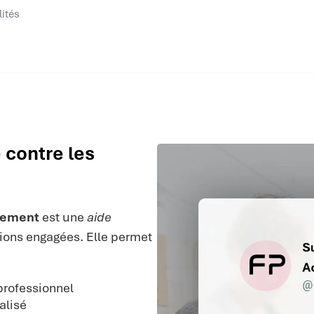
lités
 contre les
nement
est une
aide
ions engagées. Elle permet
professionnel
alisé