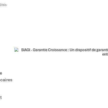
lités
de
ncaires
t