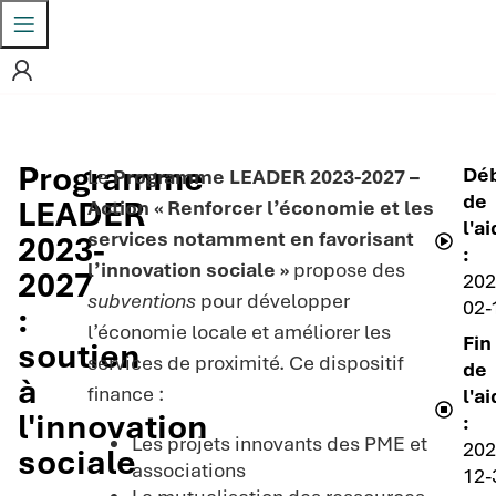
Programme
Dé
Le
Programme LEADER 2023-2027 –
de
LEADER
Action « Renforcer l’économie et les
l'a
services notamment en favorisant
2023-
:
l’innovation sociale »
propose des
2027
202
subventions
pour développer
02-
:
l’économie locale et améliorer les
Fin
soutien
services de proximité. Ce dispositif
de
à
finance :
l'a
l'innovation
:
Les projets innovants des PME et
202
sociale
associations
12-