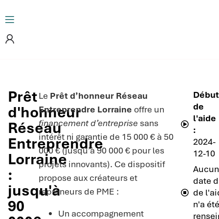
Prêt
Débu
Le
Prêt d’honneur Réseau
de
d'honneur
Entreprendre Lorraine
offre un
l'aide
financement d’entreprise
sans
Réseau
:
intérêt ni garantie de 15 000 € à 50
Entreprendre
2024-
000 € (jusqu’à 90 000 € pour les
12-10
Lorraine
projets innovants). Ce dispositif
Aucun
:
propose aux créateurs et
date d
jusqu'à
repreneurs de PME :
de l'a
90
n'a ét
Un accompagnement
rensei