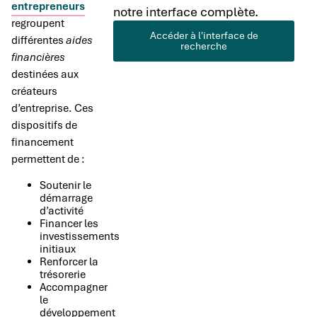
entrepreneurs
notre interface complète.
regroupent
Accéder à l'interface de
différentes
aides
recherche
financières
destinées aux
créateurs
d’entreprise. Ces
dispositifs de
financement
permettent de :
Soutenir le
démarrage
d’activité
Financer les
investissements
initiaux
Renforcer la
trésorerie
Accompagner
le
développement