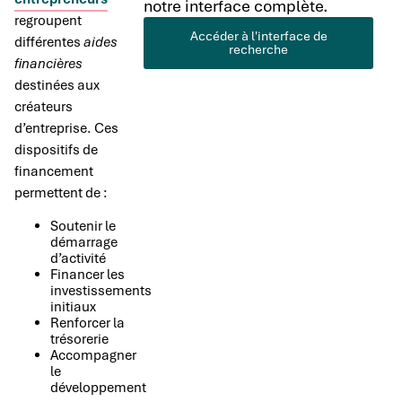
notre interface complète.
regroupent
Accéder à l'interface de
différentes
aides
recherche
financières
destinées aux
créateurs
d’entreprise. Ces
dispositifs de
financement
permettent de :
Soutenir le
démarrage
d’activité
Financer les
investissements
initiaux
Renforcer la
trésorerie
Accompagner
le
développement