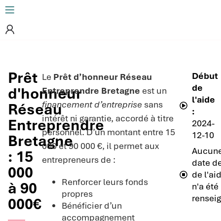
Prêt
Début
Le
Prêt d’honneur Réseau
de
d'honneur
Entreprendre Bretagne
est un
l'aide
financement d’entreprise
sans
Réseau
:
intérêt ni garantie, accordé à titre
Entreprendre
2024-
personnel. D’un montant entre 15
12-10
Bretagne
000 et 90 000 €, il permet aux
Aucun
: 15
entrepreneurs de :
date de
000
de l'ai
Renforcer leurs fonds
à 90
n'a été
propres
rensei
000€
Bénéficier d’un
accompagnement