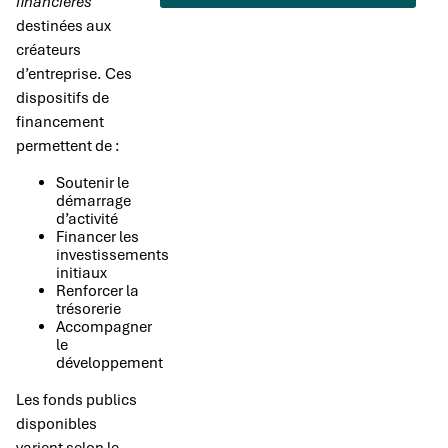
financières
destinées aux
créateurs
d’entreprise. Ces
dispositifs de
financement
permettent de :
Soutenir le
démarrage
d’activité
Financer les
investissements
initiaux
Renforcer la
trésorerie
Accompagner
le
développement
Les fonds publics
disponibles