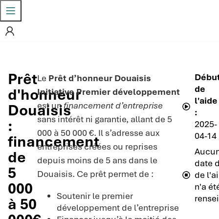
Prêt
Débu
Le
Prêt d’honneur Douaisis
de
d'honneur
Initiative Premier développement
l'aide
est un
financement d’entreprise
Douaisis
:
sans intérêt ni garantie, allant de 5
:
2025-
000 à 50 000 €. Il s’adresse aux
04-14
financement
entreprises créées ou reprises
Aucu
de
depuis moins de 5 ans dans le
date d
5
Douaisis. Ce prêt permet de :
de l'a
000
n'a ét
Soutenir le premier
rense
à 50
développement de l’entreprise