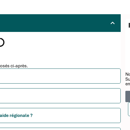
osés ci-après.
No
Su
en
aide régionale ?