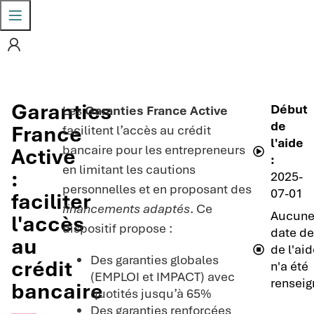
Garanties
Début
Les
Garanties France Active
de
France
facilitent l’accès au crédit
l'aide
bancaire pour les entrepreneurs
Active
:
en limitant les cautions
:
2025-
personnelles et en proposant des
07-01
faciliter
financements adaptés
. Ce
Aucun
l'accès
dispositif propose :
date de
au
de l'ai
Des garanties globales
crédit
n'a été
(EMPLOI et IMPACT) avec
renseig
bancaire
quotités jusqu’à 65%
Des garanties renforcées