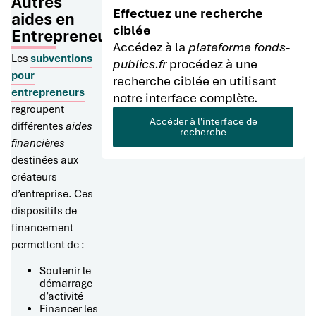
Autres
Effectuez une recherche
aides en
ciblée
Entrepreneuriat
Accédez à la
plateforme fonds-
Les
subventions
publics.fr
procédez à une
pour
recherche ciblée en utilisant
entrepreneurs
notre interface complète.
regroupent
Accéder à l'interface de
différentes
aides
recherche
financières
destinées aux
créateurs
d’entreprise. Ces
dispositifs de
financement
permettent de :
Soutenir le
démarrage
d’activité
Financer les