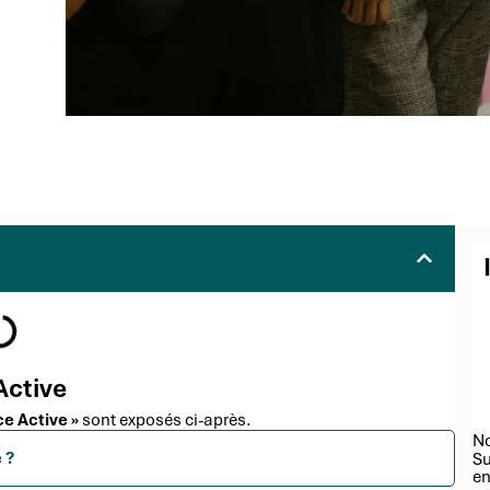
Active
ce Active »
sont exposés ci-après.
No
 ?
Su
en