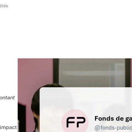
lités
ontant
t impact