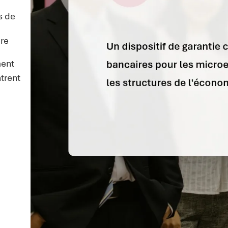
s de
ire
ment
trent