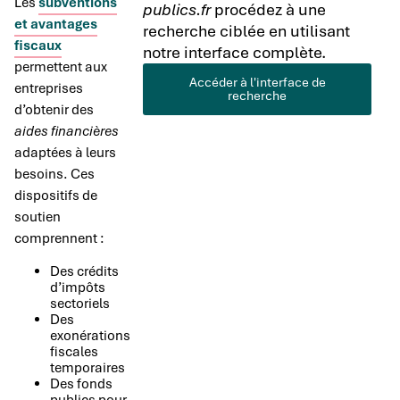
Les
subventions
publics.fr
procédez à une
et avantages
recherche ciblée en utilisant
fiscaux
notre interface complète.
permettent aux
Accéder à l'interface de
entreprises
recherche
d’obtenir des
aides financières
adaptées à leurs
besoins. Ces
dispositifs de
soutien
comprennent :
Des crédits
d’impôts
sectoriels
Des
exonérations
fiscales
temporaires
Des fonds
publics pour