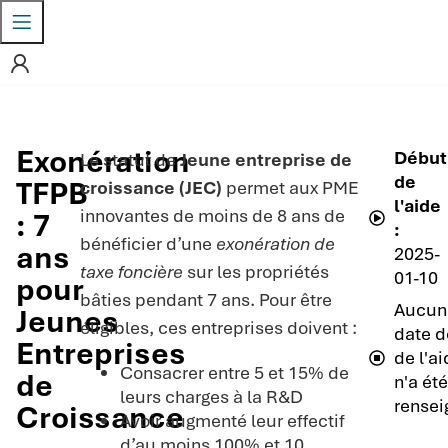
Exonération
Début
Le statut de
Jeune entreprise de
de
TFPB
croissance (JEC)
permet aux PME
l'aide
innovantes de moins de 8 ans de
: 7
:
bénéficier d’une
exonération de
ans
2025-
taxe foncière
sur les propriétés
01-10
pour
bâties pendant 7 ans. Pour être
Aucun
Jeunes
éligibles, ces entreprises doivent :
date d
Entreprises
de l'a
Consacrer entre 5 et 15% de
de
n'a ét
leurs charges à la R&D
rensei
Croissance
Avoir augmenté leur effectif
d’au moins 100% et 10