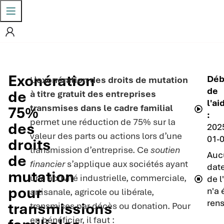
Exonération
Déb
L’
exonération des droits de mutation
de
de
à titre gratuit des entreprises
l'ai
transmises dans le cadre familial
75%
:
permet une réduction de 75% sur la
des
202
valeur des parts ou actions lors d’une
01-
droits
transmission d’entreprise. Ce
soutien
Auc
de
financier
s’applique aux sociétés ayant
date
mutation
une activité industrielle, commerciale,
de l
pour
n'a 
artisanale, agricole ou libérale,
ren
transmissions
transmises par décès ou donation. Pour
en bénéficier, il faut :