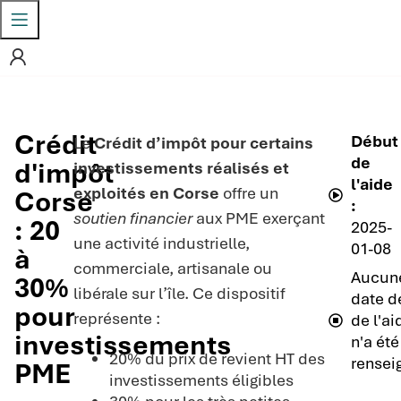
Crédit
Début
Le
Crédit d’impôt pour certains
de
d'impôt
investissements réalisés et
l'aide
exploités en Corse
offre un
Corse
:
soutien financier
aux PME exerçant
: 20
2025-
une activité industrielle,
01-08
à
commerciale, artisanale ou
Aucun
30%
libérale sur l’île. Ce dispositif
date de
pour
représente :
de l'ai
investissements
n'a été
20% du prix de revient HT des
rensei
PME
investissements éligibles