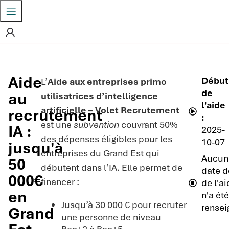
Aide
Début
L’
Aide aux entreprises primo
de
au
utilisatrices d’intelligence
l'aide
artificielle – Volet Recrutement
recrutement
:
est une
subvention
couvrant 50%
IA :
2025-
des dépenses éligibles pour les
10-07
jusqu'à
entreprises du Grand Est qui
Aucun
50
débutent dans l’IA. Elle permet de
date d
000€
financer :
de l'a
en
n'a ét
Jusqu’à 30 000 € pour recruter
rensei
Grand
une personne de niveau