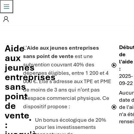
Aide
Débu
L’
Aide aux jeunes entreprises
de
aux
sans point de vente
est une
l'aide
subvention
couvrant 40% des
jeunes
:
dépenses éligibles, entre 1 200 et 4
entreprises
2025-
000 €. Elle s’adresse aux TPE et PME
09-22
sans
de moins de 3 ans qui n’ont pas
Aucu
point
d’espace commercial physique. Ce
date d
de
dispositif propose :
de l'a
vente
n'a ét
Un bonus écologique de 20%
rense
:
pour les investissements