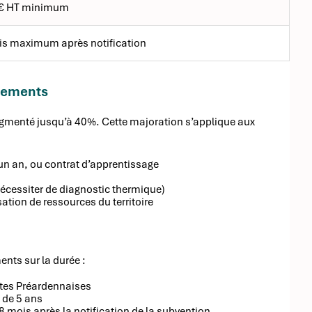
 € HT minimum
s maximum après notification
ssements
augmenté jusqu’à 40%. Cette majoration s’applique aux
n an, ou contrat d’apprentissage
nécessiter de diagnostic thermique)
sation de ressources du territoire
ents sur la durée :
rêtes Préardennaises
 de 5 ans
 mois après la notification de la subvention