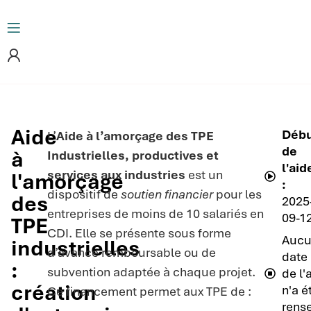
Aide
Déb
L’
Aide à l’amorçage des TPE
de
à
Industrielles, productives et
l'aid
services aux industries
est un
l'amorçage
:
dispositif de
soutien financier
pour les
des
2025
entreprises de moins de 10 salariés en
09-1
TPE
CDI. Elle se présente sous forme
Aucu
industrielles
d’avance remboursable ou de
date 
:
subvention adaptée à chaque projet.
de l'
création
n'a é
Ce financement permet aux TPE de :
rens