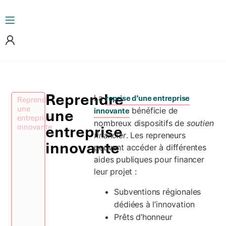
Reprendre
La
reprise d’une entreprise
Reprendre
une
bénéficie de
une
innovante
entreprise
nombreux dispositifs de
soutien
innovante
entreprise
financier
. Les repreneurs
innovante
peuvent accéder à différentes
aides publiques pour financer
leur projet :
Subventions régionales
dédiées à l’innovation
Prêts d’honneur