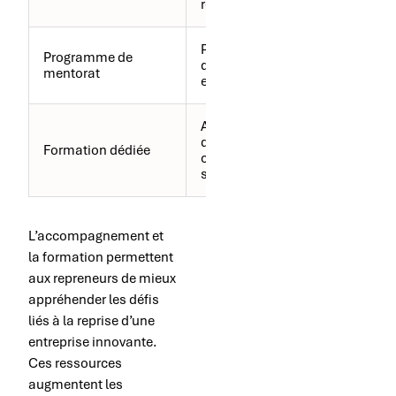
réseau
Partage
Programme de
3 à 6
d’expérience
mentorat
mois
et coaching
Acquisition
de
1 à 3
Formation dédiée
compétences
mois
spécifiques
L’accompagnement et
la formation permettent
aux repreneurs de mieux
appréhender les défis
liés à la reprise d’une
entreprise innovante.
Ces ressources
augmentent les