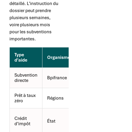
détaillé. L’instruction du
dossier peut prendre
plusieurs semaines,
voire plusieurs mois
pour les subventions
importantes.
Type
Montant
Organisme
d’aide
maximum
Subvention
Bpifrance
500 000 €
directe
Prêt à taux
Régions
300 000 €
zéro
30% des
Crédit
État
dépenses
d’impôt
de R&D