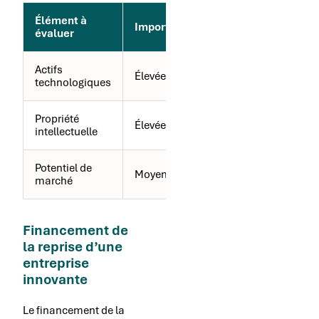
Élément à
Méthode
Importance
évaluer
d’évaluation
Actifs
Audit
Élevée
technologiques
technique
Propriété
Analyse
Élevée
intellectuelle
juridique
Potentiel de
Étude de
Moyenne
marché
marché
Financement de
la reprise d’une
entreprise
innovante
Le financement de la