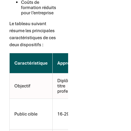
Coûts de
formation réduits
pour l’entreprise
Le tableau suivant
résume les principales
caractéristiques de ces
deux dispositifs :
Contrat de
Caractéristique
Apprentissage
professionnalis
Diplôme ou
Qualification
Objectif
titre
professionnelle
professionnel
reconnue
16-25 ans et
demandeurs
Public cible
16-29 ans
d’emploi 26 ans 
plus