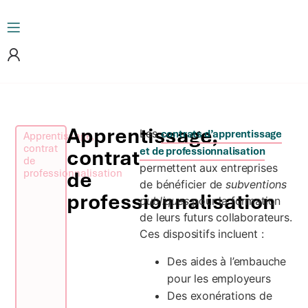
Apprentissage,
Les
contrats d’apprentissage
Apprentissage,
contrat
contrat
et de professionnalisation
de
permettent aux entreprises
professionnalisation
de
de bénéficier de
subventions
professionnalisation
publiques
pour la formation
de leurs futurs collaborateurs.
Ces dispositifs incluent :
Des aides à l’embauche
pour les employeurs
Des exonérations de