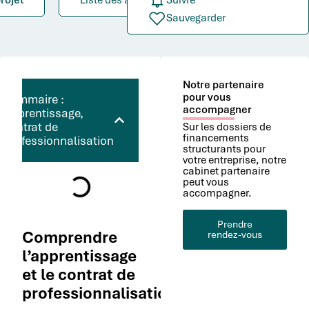
rojet
Liste des aides
Suivre
Sauvegarder
Notre partenaire
pour vous
Sommaire :
accompagner
Apprentissage,
contrat de
Sur les dossiers de
financements
professionnalisation
structurants pour
votre entreprise, notre
cabinet partenaire
peut vous
accompagner.
Prendre
Comprendre
rendez-vous
l’apprentissage
et le contrat de
professionnalisation