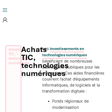
Achats
Les
investissements en
Achats
TIC,
TIC,
technologies numériques
technologies
bénéficient de nombreuses
numériques
technologies
subventions publiques
pour les
numériques
entreprises. Ces aides financières
couvrent l’achat d’équipements
informatiques, de logiciels et la
transformation digitale :
Fonds régionaux de
modernisation