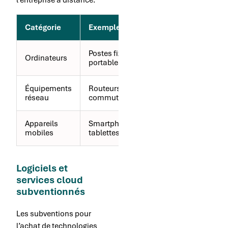
l’entreprise à distance.
Catégorie
Exemples
Avantages
Postes fixes,
Productivité,
Ordinateurs
portables
polyvalence
Équipements
Routeurs,
Connectivité,
réseau
commutateurs
sécurité
Appareils
Smartphones,
Mobilité,
mobiles
tablettes
flexibilité
Logiciels et
services cloud
subventionnés
Les subventions pour
l’achat de technologies