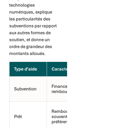
technologies
numériques, explique
les particularités des
subventions par rapport
aux autres formes de
soutien, et donne un
ordre de grandeur des
montants alloués.
Type d’aide
Caractéristiques
Avantages
Réduction
Financement non
Subvention
directe des coût
remboursable
d’investissemen
Montants plus
Remboursable,
élevés, flexibilité
Prêt
souvent à taux
de
préférentiel
remboursement