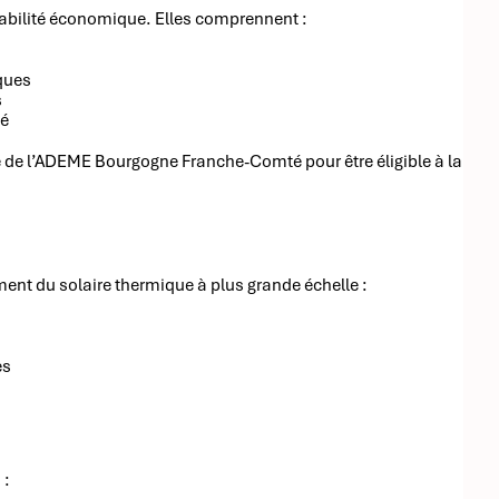
ntabilité économique. Elles comprennent :
ques
s
té
ype de l’ADEME Bourgogne Franche-Comté pour être éligible à la
ent du solaire thermique à plus grande échelle :
es
 :