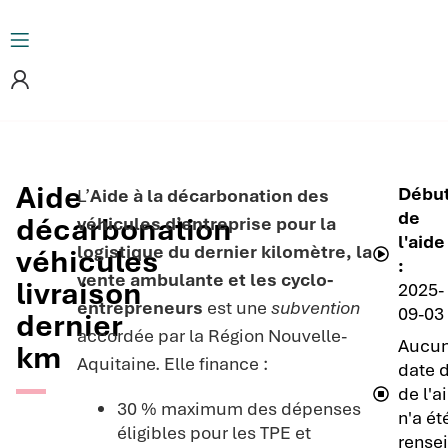
Aide
Débu
L’
Aide à la décarbonation des
de
décarbonation
véhicules d’entreprise pour la
l'aide
logistique du dernier kilomètre, la
véhicules
:
vente ambulante et les cyclo-
livraison
2025-
entrepreneurs
est une
subvention
09-03
dernier
accordée par la Région Nouvelle-
Aucu
km
Aquitaine. Elle finance :
date d
de l'a
30 % maximum des dépenses
n'a ét
éligibles pour les TPE et
rense