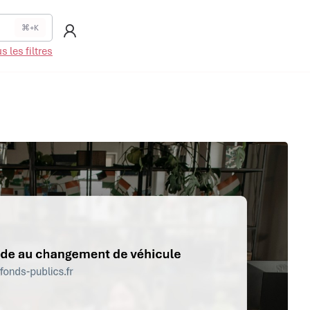
⌘+K
 les filtres