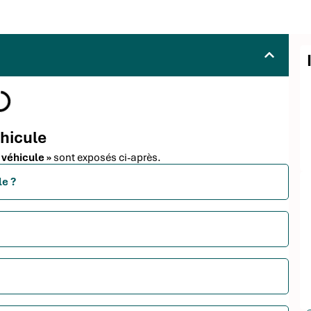
éhicule
 véhicule »
sont exposés ci-après.
le ?