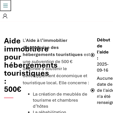
Aide
Début
L’
Aide à l’immobilier
de
immobilière
d’entreprise des
l'aide
hébergements touristiques
est
pour
:
une
subvention
de 500 €
hébergements
2025-
destinée à soutenir le
09-16
touristiques
développement économique et
Aucune
:
touristique local. Elle concerne :
date de 
500€
de l'aid
La création de meublés de
n'a été
tourisme et chambres
renseig
d’hôtes
La réhabilitation