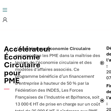
Accélérateur
D
L’
Accélérateur Économie Circulaire
d
Économie
accompagne les PME dans la maîtrise des
l'
leviers de l’économie circulaire et des
Circulaire
:
modèles d’affaires associés. Ce
pour
20
programme bénéficie d’un
financement
07
PME
d’entreprise
à hauteur de 50 % par la
Fi
Fédération des INDES, Les Forces
d
Françaises de l’Industrie et Bpifrance, soit
l'
:
13 000 € HT de prise en charge sur un coût
20
total de 26 000 € HT. Il s’adresse aux PME