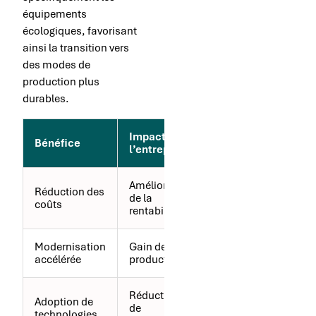
équipements
écologiques, favorisant
ainsi la transition vers
des modes de
production plus
durables.
Impact sur
Impact sur
Bénéfice
l’entreprise
le marché
Amélioration
Réduction des
Prix plus
de la
coûts
compétitifs
rentabilité
Modernisation
Gain de
Innovation
accélérée
productivité
accrue
Réduction
Évolution
Adoption de
de
vers une
technologies