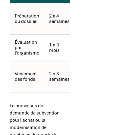
Exhaustivité
Préparation
2 à 4
et précision
du dossier
semaines
des
informations
Évaluation
Respect des
1 à 3
par
critères
mois
l’organisme
d’éligibilité
Conformité
Versement
2 à 8
aux
des fonds
semaines
conditions
d’attribution
Le processus de
demande de subvention
pour l’achat ou la
modernisation de
machines demande du