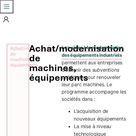
Achat/modernisation
Les
aides à la modernisation
Achat/modernisation
de
de
des équipements industriels
machines,
permettent aux entreprises
équipements
machines,
d’obtenir des
subventions
équipements
publiques
pour renouveler
leur parc machines. Le
programme accompagne les
sociétés dans :
L’acquisition de
nouveaux équipements
La mise à niveau
technologique