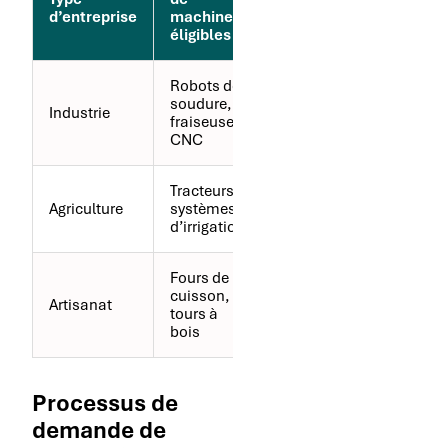
d’entreprise
machines
fréquents
éligibles
Robots de
soudure,
Innovation
Industrie
fraiseuses
technologique
CNC
Tracteurs,
Respect de
Agriculture
systèmes
l’environnement
d’irrigation
Fours de
cuisson,
Préservation
Artisanat
tours à
des savoir-faire
bois
Processus de
demande de