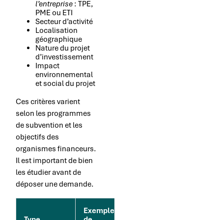
l’entreprise
: TPE,
PME ou ETI
Secteur d’activité
Localisation
géographique
Nature du projet
d’investissement
Impact
environnemental
et social du projet
Ces critères varient
selon les programmes
de subvention et les
objectifs des
organismes financeurs.
Il est important de bien
les étudier avant de
déposer une demande.
Exemples
Type
de
Critères