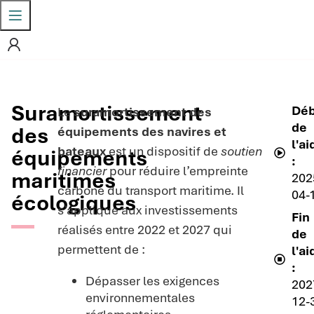
Suramortissement
Déb
Le
suramortissement des
de
des
équipements des navires et
l'ai
bateaux
est un dispositif de
soutien
équipements
:
financier
pour réduire l’empreinte
maritimes
202
carbone du transport maritime. Il
04-
écologiques
s’applique aux investissements
Fin
réalisés entre 2022 et 2027 qui
de
permettent de :
l'ai
:
Dépasser les exigences
202
environnementales
12-