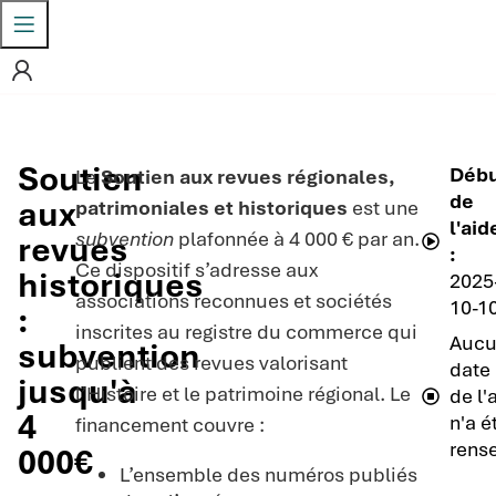
Soutien
Déb
Le
Soutien aux revues régionales,
de
aux
patrimoniales et historiques
est une
l'aid
subvention
plafonnée à 4 000 € par an.
revues
:
Ce dispositif s’adresse aux
historiques
2025
associations reconnues et sociétés
10-1
:
inscrites au registre du commerce qui
Aucu
subvention
publient des revues valorisant
date 
jusqu'à
l’Histoire et le patrimoine régional. Le
de l'
4
n'a é
financement couvre :
rense
000€
L’ensemble des numéros publiés