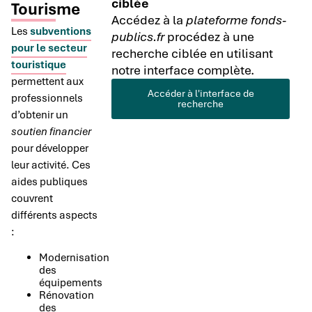
ciblée
Tourisme
Accédez à la
plateforme fonds-
Les
subventions
publics.fr
procédez à une
pour le secteur
recherche ciblée en utilisant
touristique
notre interface complète.
permettent aux
Accéder à l'interface de
professionnels
recherche
d’obtenir un
soutien financier
pour développer
leur activité. Ces
aides publiques
couvrent
différents aspects
:
Modernisation
des
équipements
Rénovation
des