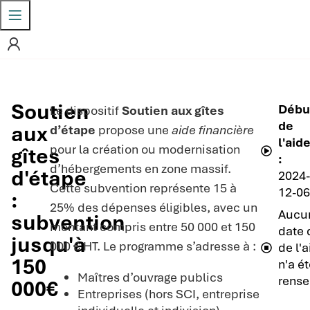
Soutien
Débu
Le dispositif
Soutien aux gîtes
de
aux
d’étape
propose une
aide financière
l'aid
pour la création ou modernisation
gîtes
:
d’hébergements en zone massif.
d'étape
2024
Cette subvention représente 15 à
12-0
:
25% des dépenses éligibles, avec un
Aucu
subvention
montant compris entre 50 000 et 150
date 
jusqu'à
000 € HT. Le programme s’adresse à :
de l'
150
n'a é
Maîtres d’ouvrage publics
rense
000€
Entreprises (hors SCI, entreprise