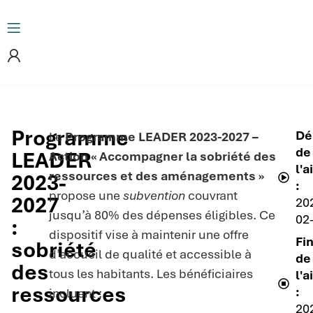
Programme
Dé
Le
Programme LEADER 2023-2027 –
de
LEADER
Action « Accompagner la sobriété des
l'a
ressources et des aménagements »
2023-
:
propose une
subvention
couvrant
2027
20
jusqu’à 80% des dépenses éligibles. Ce
02
:
dispositif vise à maintenir une offre
Fi
sobriété
d’accueil de qualité et accessible à
de
des
tous les habitants. Les bénéficiaires
l'a
ressources
:
incluent :
20