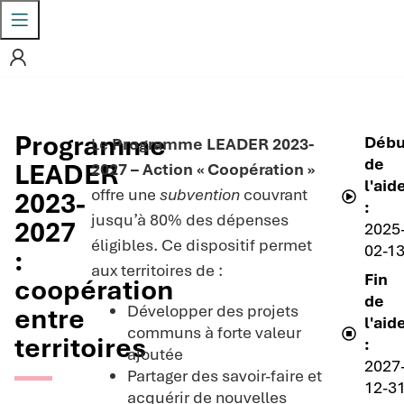
Programme
Débu
Le
Programme LEADER 2023-
de
LEADER
2027 – Action « Coopération »
l'aid
offre une
subvention
couvrant
2023-
:
jusqu’à 80% des dépenses
2027
2025
éligibles. Ce dispositif permet
02-1
:
aux territoires de :
Fin
coopération
de
Développer des projets
entre
l'aid
communs à forte valeur
territoires
:
ajoutée
2027
Partager des savoir-faire et
12-3
acquérir de nouvelles