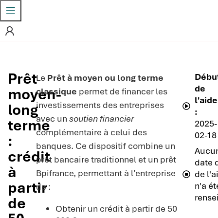
Prêt
Débu
Le
Prêt à moyen ou long terme
de
moyen-
classique
permet de financer les
l'aide
investissements des entreprises
long
:
avec un
soutien financier
terme
2025-
complémentaire à celui des
02-18
:
banques. Ce dispositif combine un
Aucu
crédit
prêt bancaire traditionnel et un prêt
date d
à
Bpifrance, permettant à l’entreprise
de l'a
partir
n'a ét
de :
rense
de
Obtenir un crédit à partir de 50