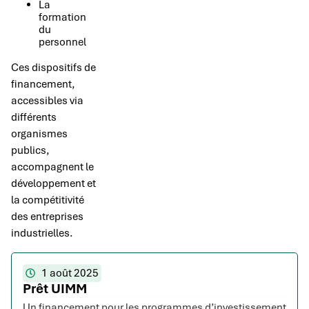
La
formation
du
personnel
Ces dispositifs de
financement,
accessibles via
différents
organismes
publics,
accompagnent le
développement et
la compétitivité
des entreprises
industrielles.
1 août 2025
Prêt UIMM
Un financement pour les programmes d’investissement