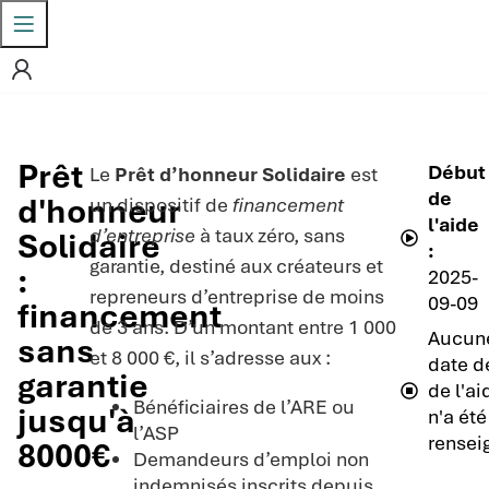
Prêt
Début
Le
Prêt d’honneur Solidaire
est
de
d'honneur
un dispositif de
financement
l'aide
d’entreprise
à taux zéro, sans
Solidaire
:
garantie, destiné aux créateurs et
:
2025-
repreneurs d’entreprise de moins
09-09
financement
de 3 ans. D’un montant entre 1 000
Aucun
sans
et 8 000 €, il s’adresse aux :
date de
garantie
de l'ai
Bénéficiaires de l’ARE ou
jusqu'à
n'a été
l’ASP
rensei
8000€
Demandeurs d’emploi non
indemnisés inscrits depuis