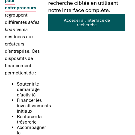
pour
recherche ciblée en utilisant
entrepreneurs
notre interface complète.
regroupent
Accéder à l'interface de
différentes
aides
recherche
financières
destinées aux
créateurs
d’entreprise. Ces
dispositifs de
financement
permettent de :
Soutenir le
démarrage
d’activité
Financer les
investissements
initiaux
Renforcer la
trésorerie
Accompagner
le