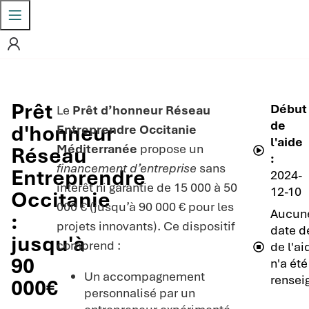
Prêt
Début
Le
Prêt d’honneur Réseau
de
d'honneur
Entreprendre Occitanie
l'aide
Méditerranée
propose un
Réseau
:
financement d’entreprise
sans
Entreprendre
2024-
intérêt ni garantie de 15 000 à 50
12-10
Occitanie
000 € (jusqu’à 90 000 € pour les
Aucun
:
projets innovants). Ce dispositif
date de
jusqu'à
comprend :
de l'ai
90
n'a été
Un accompagnement
rensei
000€
personnalisé par un