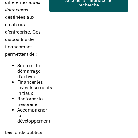
Accéder à l'interface de
différentes
aides
recherche
financières
destinées aux
créateurs
d’entreprise. Ces
dispositifs de
financement
permettent de :
Soutenir le
démarrage
d’activité
Financer les
investissements
initiaux
Renforcer la
trésorerie
Accompagner
le
développement
Les fonds publics