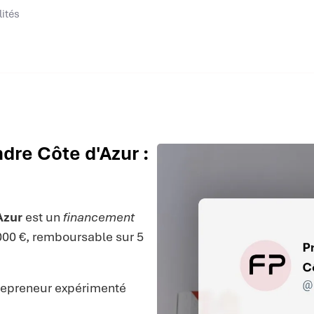
lités
dre Côte d'Azur :
Azur
est un
financement
 000 €, remboursable sur 5
repreneur expérimenté