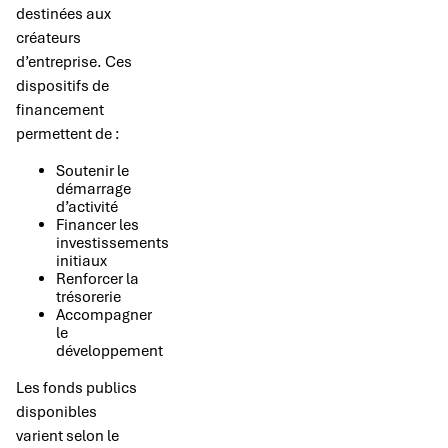
destinées aux
créateurs
d’entreprise. Ces
dispositifs de
financement
permettent de :
Soutenir le
démarrage
d’activité
Financer les
investissements
initiaux
Renforcer la
trésorerie
Accompagner
le
développement
Les fonds publics
disponibles
varient selon le