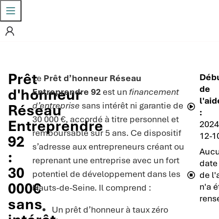
Prêt
Déb
Le
Prêt d’honneur Réseau
de
d'honneur
Entreprendre 92
est un
financement
l'aid
d’entreprise
sans intérêt ni garantie de
Réseau
:
30 000 €, accordé à titre personnel et
Entreprendre
2024
remboursable sur 5 ans. Ce dispositif
12-1
92
s’adresse aux entrepreneurs créant ou
Auc
:
reprenant une entreprise avec un fort
date 
30
potentiel de développement dans les
de l'
000€
n'a é
Hauts-de-Seine. Il comprend :
rens
sans
Un prêt d’honneur à taux zéro