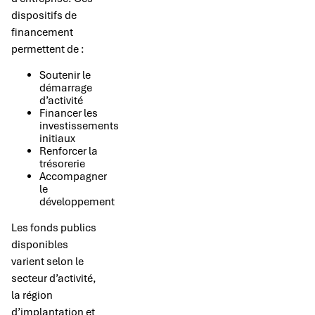
dispositifs de
financement
permettent de :
Soutenir le
démarrage
d’activité
Financer les
investissements
initiaux
Renforcer la
trésorerie
Accompagner
le
développement
Les fonds publics
disponibles
varient selon le
secteur d’activité,
la région
d’implantation et