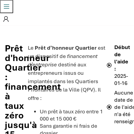
Prêt
Début
Le
Prêt d’honneur Quartier
est
de
d'honneur
un dispositif de
financement
l'aide
d’entreprise
destiné aux
Quartier
:
entrepreneurs issus ou
:
2025-
implantés dans les Quartiers
01-16
financement
Prioritaires de la Ville (QPV). Il
Aucune
à
offre :
date de 
taux
de l'aid
Un prêt à taux zéro entre 1
zéro
n'a été
000 et 15 000 €
renseig
jusqu'à
Sans garantie ni frais de
dossier