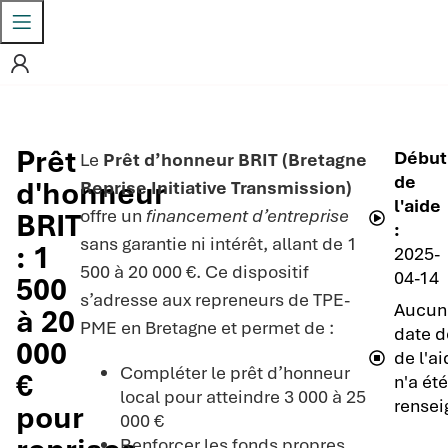
Prêt
Début
Le
Prêt d’honneur BRIT (Bretagne
de
d'honneur
Reprise Initiative Transmission)
l'aide
offre un
financement d’entreprise
BRIT
:
sans garantie ni intérêt, allant de 1
: 1
2025-
500 à 20 000 €. Ce dispositif
04-14
500
s’adresse aux repreneurs de TPE-
Aucun
à 20
PME en Bretagne et permet de :
date d
000
de l'a
Compléter le prêt d’honneur
€
n'a ét
local pour atteindre 3 000 à 25
rensei
pour
000 €
Renforcer les fonds propres