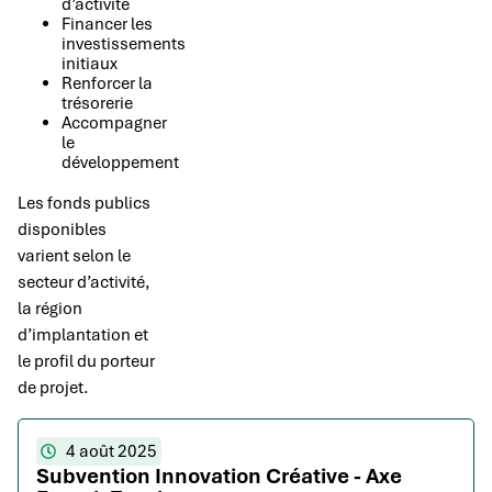
d’activité
Financer les
investissements
initiaux
Renforcer la
trésorerie
Accompagner
le
développement
Les fonds publics
disponibles
varient selon le
secteur d’activité,
la région
d’implantation et
le profil du porteur
de projet.
4 août 2025
Subvention Innovation Créative - Axe